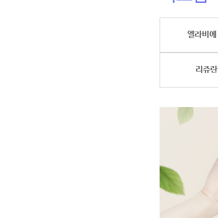
엘라비에
리쥬란