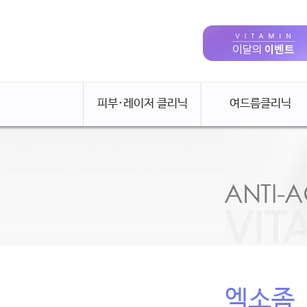
피부·레이저 클리닉
여드름클리닉
엑소좀